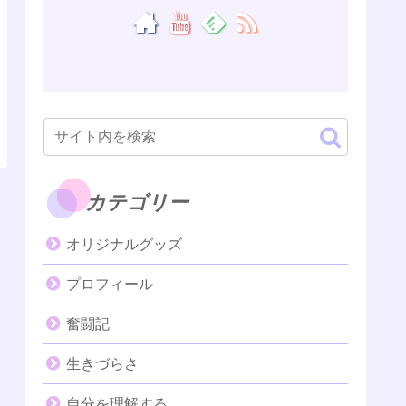
カテゴリー
オリジナルグッズ
プロフィール
奮闘記
生きづらさ
自分を理解する