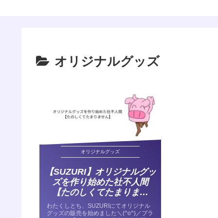
オリジナルグッズ
オリジナルグッズ
【SUZURI】オリジナルグッ
ズを作り始めた社不人間
【たのしくてたまりませ
ん】
わたくしとち、SUZURIにてオリジナル
グッズの販売を始めました＼(^o^)／ブラ